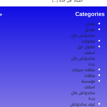
المياه في جده […]
Categories
م
هناجر
ملاحق
ساندوتش بانل
مقاولات
مقاول عزل
اسقف
ساندوتش بانل
جدة
مظلات سيارات
مظلات
مؤسسة
اسقف
ساندوتش بانل
جدة
غرف ساندوتش