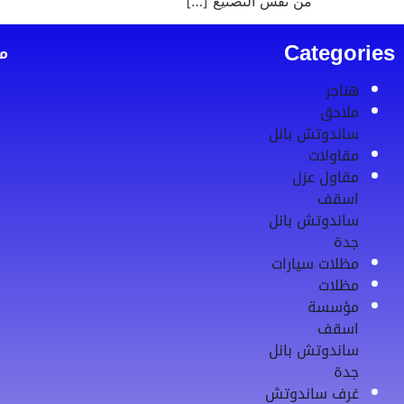
من نفس التصنيع […]
Categories
م
هناجر
ملاحق
ساندوتش بانل
مقاولات
مقاول عزل
اسقف
ساندوتش بانل
جدة
مظلات سيارات
مظلات
مؤسسة
اسقف
ساندوتش بانل
جدة
غرف ساندوتش