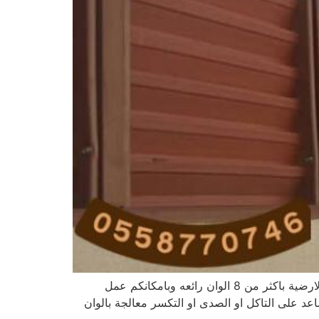
سواتر خشبيه بلاستيك السواتر الخشبية تنطبق هذه التصاميم على عمل الاسقف والسواتر الجانبيه على الاسوار والحواجز الارضية باكثر من 8 الوان رائعه وبامكانكم عمل
عد على التاكل او الصدى او التكسر معالجة بالوان