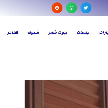
رات
جلسات
بيوت شعر
شبوك
هناجر