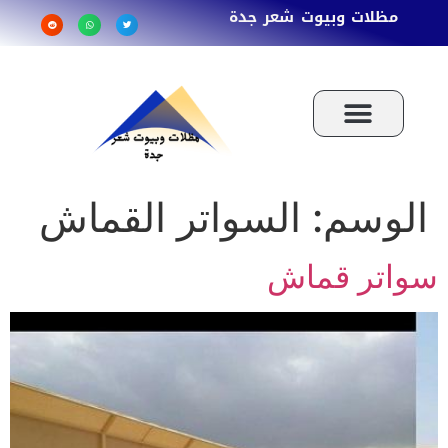
مظلات وبيوت شعر جدة
الوسم:
السواتر القماش
سواتر قماش