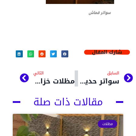
سواتر قماش
شارك المقال
السابق
التالي
سواتر حديد للاحواش والاستراحات جده 2024
مظلات خزانات وحماية المياه في جده
مقالات ذات صلة
مظلات