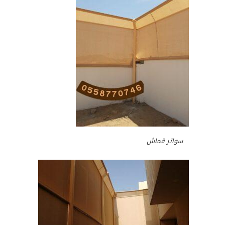
سواتر قماش