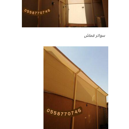
سواتر قماش