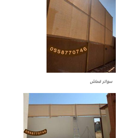
سواتر قماش