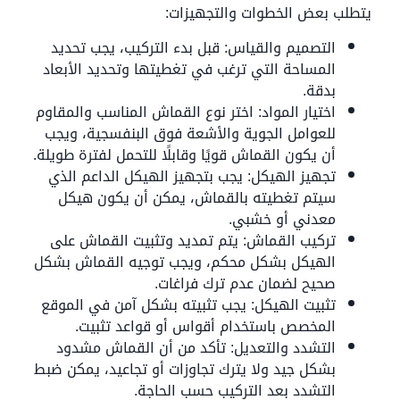
يتطلب بعض الخطوات والتجهيزات:
التصميم والقياس: قبل بدء التركيب، يجب تحديد
المساحة التي ترغب في تغطيتها وتحديد الأبعاد
بدقة.
اختيار المواد: اختر نوع القماش المناسب والمقاوم
للعوامل الجوية والأشعة فوق البنفسجية، ويجب
أن يكون القماش قويًا وقابلًا للتحمل لفترة طويلة.
تجهيز الهيكل: يجب بتجهيز الهيكل الداعم الذي
سيتم تغطيته بالقماش، يمكن أن يكون هيكل
معدني أو خشبي.
تركيب القماش: يتم تمديد وتثبيت القماش على
الهيكل بشكل محكم، ويجب توجيه القماش بشكل
صحيح لضمان عدم ترك فراغات.
تثبيت الهيكل: يجب تثبيته بشكل آمن في الموقع
المخصص باستخدام أقواس أو قواعد تثبيت.
التشدد والتعديل: تأكد من أن القماش مشدود
بشكل جيد ولا يترك تجاوزات أو تجاعيد، يمكن ضبط
التشدد بعد التركيب حسب الحاجة.